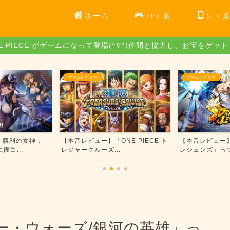
ホーム
RPG系
SLG
E PIECE がゲームになって登場(^∇^)仲間と協力し、お宝をゲッ
ゲームレビュー
放置系
NE PIECE ト
【本音レビュー】「ドラゴンボール
【本音レビュー
.
レジェンズ」って本当に面...
って本当に放置で
ー・ウォーズ/銀河の英雄」っ