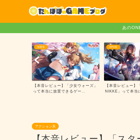
あのON
RPG系
ゲームレビュー
少女ウォーズ」
【本音レビュー】「勝利の女神：
【本音レビュー】「O
ー...
NIKKE」って本当に面白...
レジャークルーズ..
アクション系
【本音レビュー】「スタ