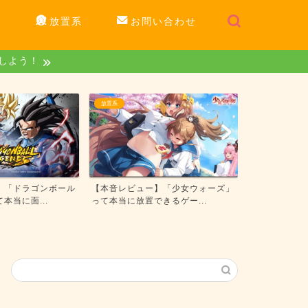
系
放置系
お問い合わせ
トしよう！
RPG系
ゲームレビュー
】「少女ウォーズ」
【本音レビュー】「勝利の女神：
【本音レビュー】
きるゲー...
NIKKE」って本当に面白...
レジャークルー