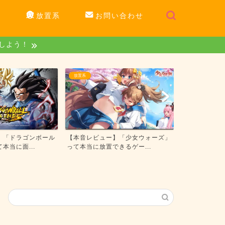
系
放置系
お問い合わせ
トしよう！
放置系
RPG系
【本音レビュー】「少女ウォーズ」
【本音レビュー】「勝利の女神：
って本当に放置できるゲー...
NIKKE」って本当に面白...