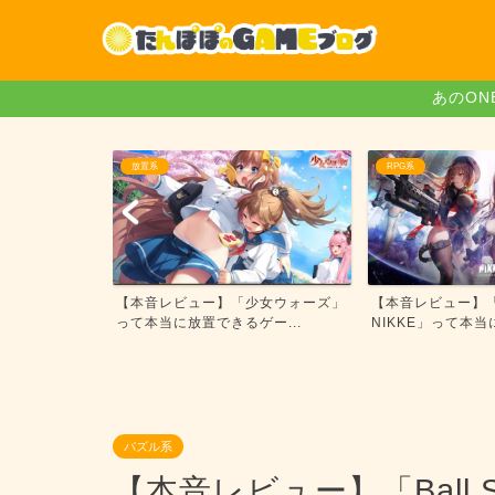
あのON
置系
RPG系
音レビュー】「少女ウォーズ」
【本音レビュー】「勝利の女神：
【
本当に放置できるゲー...
NIKKE」って本当に面白...
レ
パズル系
【本音レビュー】「Ball S