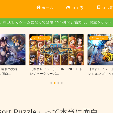
ホーム
RPG系
SLG
E PIECE がゲームになって登場(^∇^)仲間と協力し、お宝をゲッ
ゲームレビュー
ゲームレビュー
本音レビュー】「ONE PIECE ト
【本音レビュー】「ドラゴンボール
ジャークルーズ...
レジェンズ」って本当に面...
ort Puzzle」って本当に面白