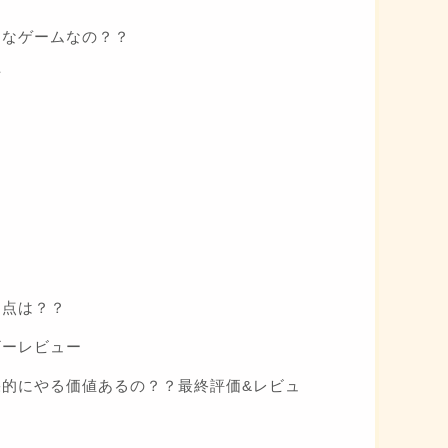
ってどんなゲームなの？？
方
残念な点は？？
ユーザーレビュー
」って結果的にやる価値あるの？？最終評価&レビュ