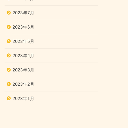
2023年7月
2023年6月
2023年5月
2023年4月
2023年3月
2023年2月
2023年1月