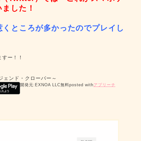
いました！
惹くところが多かったのでプレイし
ますー！！
レジェンド・クローバー～
開発元:
EXNOA LLC
無料
posted with
アプリーチ