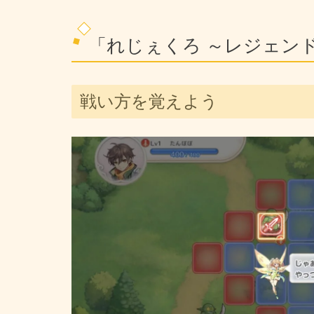
「れじぇくろ ～レジェン
戦い方を覚えよう