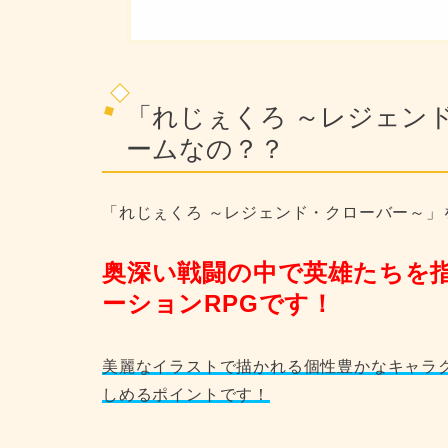
「れじぇくろ ～レジェン
ームなの？？
「れじぇくろ ～レジェンド・クローバー～」
奥深い戦闘の中で英雄たちを
ーションRPGです！
美麗なイラストで描かれる個性豊かなキャラ
しめるポイントです！