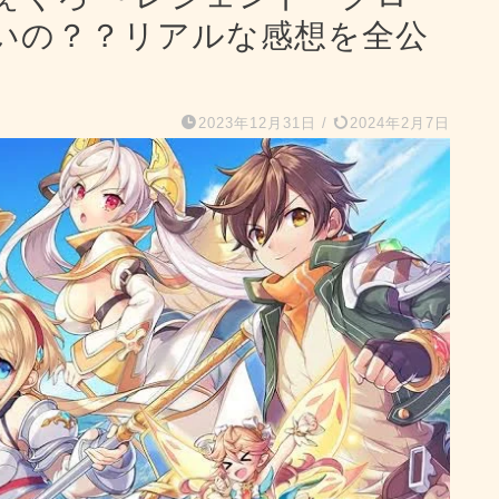
いの？？リアルな感想を全公
2023年12月31日
/
2024年2月7日