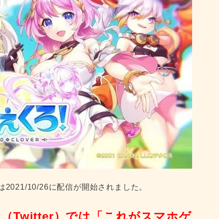
021/10/26に配信が開始されました。
Twitter）では「これがスマホゲ