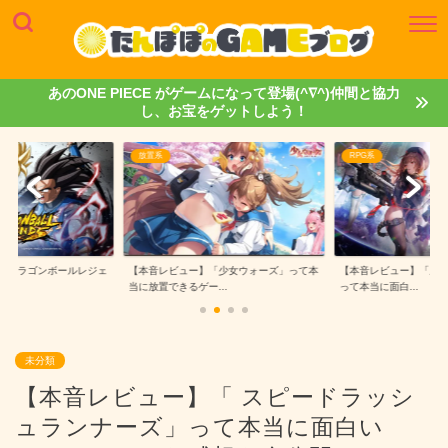
あのONE PIECE がゲームになって登場(^∇^)仲間と協力
し、お宝をゲットしよう！
RPG系
ゲームレビュー
「少女ウォーズ」って本
【本音レビュー】「勝利の女神：NIKKE」
【本音レビュー】「ONE 
..
って本当に面白...
ークルーズ...
未分類
【本音レビュー】「 スピードラッシ
ュランナーズ」って本当に面白い