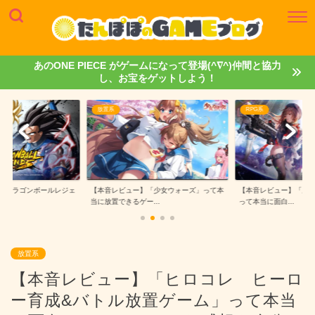
あのONE PIECE がゲームになって登場(^∇^)仲間と協力
し、お宝をゲットしよう！
RPG系
ゲームレビュー
「少女ウォーズ」って本
【本音レビュー】「勝利の女神：NIKKE」
【本音レビュー】「ONE 
..
って本当に面白...
ークルーズ...
放置系
【本音レビュー】「ヒロコレ ヒーロ
ー育成&バトル放置ゲーム」って本当