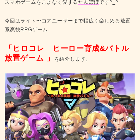
スマホゲームをこよなく愛する
たんぽぽ
です^_^
今回はライト〜コアユーザーまで幅広く楽しめる放置
系爽快RPGゲーム
「ヒロコレ ヒーロー育成&バトル
放置ゲーム 」
を紹介します。